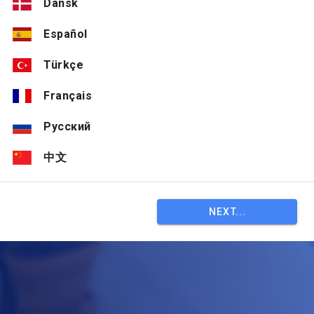
Dansk
Español
Türkçe
Français
Русский
中文
NEXT...